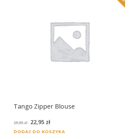
Tango Zipper Blouse
Pierwotna
Aktualna
22,95
zł
29,95
zł
cena
cena
DODAJ DO KOSZYKA