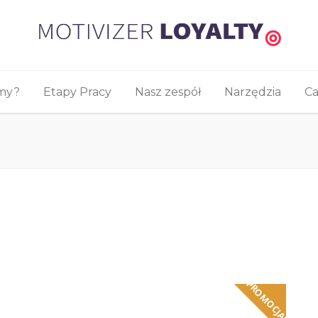
śmy?
Etapy Pracy
Nasz zespół
Narzędzia
Ca
PROMOCJA!